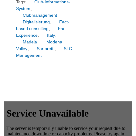
Tags:
Club-Informations-
System
,
Clubmanagement
,
Digitalisierung
,
Fact-
based consulting
,
Fan
Experience
,
Italy
,
Madeja
,
Modena
Volley
,
Sartoretti
,
SLC
Management