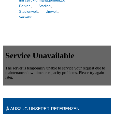
Infrastrukturmanagement2.0
,
Parken
,
Stadion
,
Stadionwelt
,
Umwelt
,
Verkehr
AUSZUG UNSERER REFERENZEN.