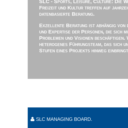
SLC - Sports, Leisure, Culture: Die 
Freizeit und Kultur treffen auf jahrz
datenbasierte Beratung.
Exzellente Beratung ist abhängig von 
und Expertise der Personen, die sich m
Problemen und Visionen beschäftigen. 
heterogenes Führungsteam, das sich u
Stufen eines Projekts hinweg einbringt
SLC MANAGING BOARD.