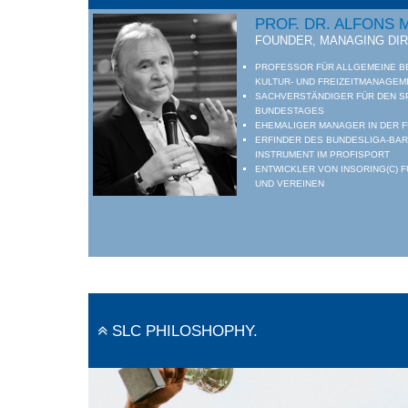
PROF. DR. ALFONS 
FOUNDER, MANAGING DI
PROFESSOR FÜR ALLGEMEINE B
KULTUR- UND FREIZEITMANAGEM
SACHVERSTÄNDIGER FÜR DEN 
BUNDESTAGES
EHEMALIGER MANAGER IN DER F
ERFINDER DES BUNDESLIGA-BA
INSTRUMENT IM PROFISPORT
ENTWICKLER VON INSORING(C) 
UND VEREINEN
SLC PHILOSHOPHY.