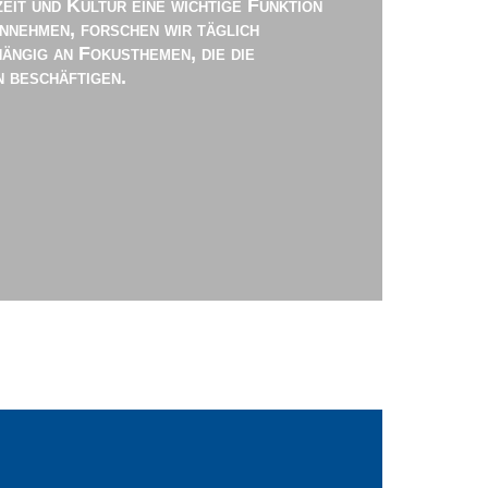
eit und Kultur eine wichtige Funktion
nnehmen, forschen wir täglich
ängig an Fokusthemen, die die
 beschäftigen.