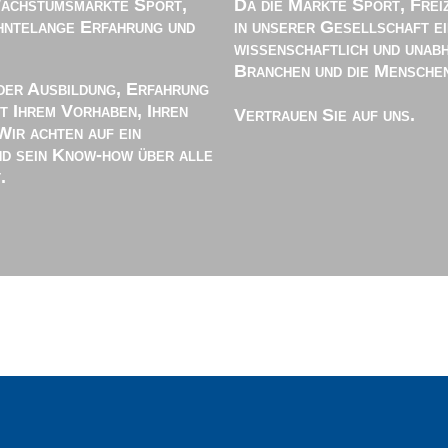
Wachstumsmärkte Sport,
Da die Märkte Sport, Freiz
ehntelange Erfahrung und
in unserer Gesellschaft ei
wissenschaftlich und unabh
Branchen und die Menschen
der Ausbildung, Erfahrung
it Ihrem Vorhaben, Ihren
Vertrauen Sie auf uns.
Wir achten auf ein
nd sein Know-how über alle
.