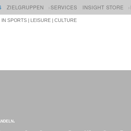
S
ZIELGRUPPEN
SERVICES
INSIGHT STORE
N SPORTS | LEISURE | CULTURE
andeln.