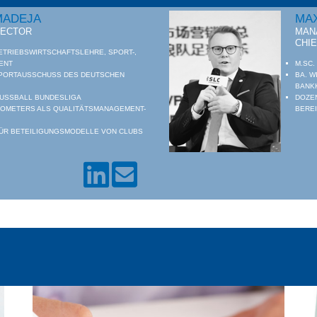
MADEJA
MAX
RECTOR
MAN
CHI
ETRIEBSWIRTSCHAFTSLEHRE, SPORT-,
ENT
M.SC.
SPORTAUSSCHUSS DES DEUTSCHEN
BA. W
BANK
USSBALL BUNDESLIGA
DOZE
ROMETERS ALS QUALITÄTSMANAGEMENT-
BEREI
FÜR BETEILIGUNGSMODELLE VON CLUBS