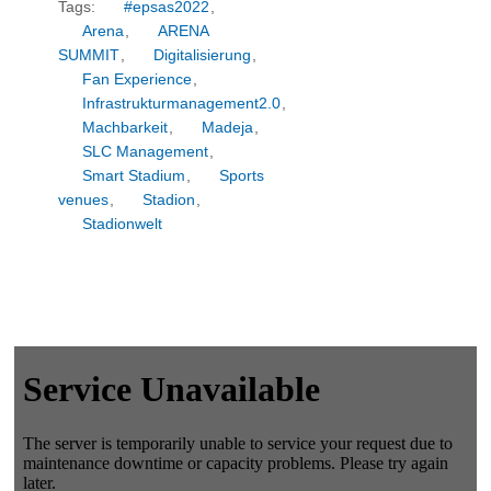
Tags:
#epsas2022
,
Arena
,
ARENA
SUMMIT
,
Digitalisierung
,
Fan Experience
,
Infrastrukturmanagement2.0
,
Machbarkeit
,
Madeja
,
SLC Management
,
Smart Stadium
,
Sports
venues
,
Stadion
,
Stadionwelt