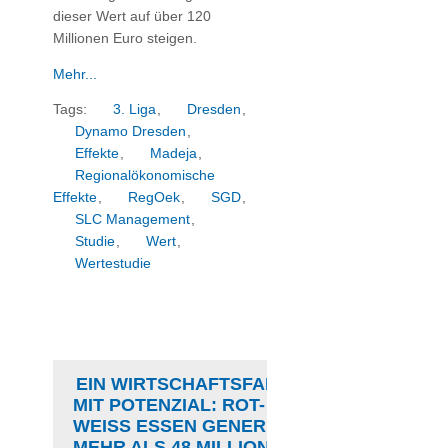
dieser Wert auf über 120
Millionen Euro steigen.
Mehr...
Tags:
3. Liga
,
Dresden
,
Dynamo Dresden
,
Effekte
,
Madeja
,
Regionalökonomische
Effekte
,
RegOek
,
SGD
,
SLC Management
,
Studie
,
Wert
,
Wertestudie
EIN WIRTSCHAFTSFAKTOR
MIT POTENZIAL: ROT-
WEISS ESSEN GENERIERT
MEHR ALS 48 MILLIONEN