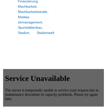
Finanzierung
,
Machbarkeit
,
Machbarkeitsstudie
,
Madeja
,
slcmanagement
,
Sportstättenbau
,
Stadion
,
Stadionwelt